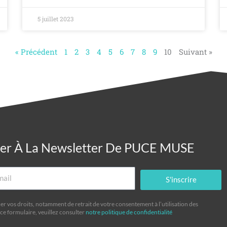
5 juillet 2023
« Précédent
1
2
3
4
5
6
7
8
9
10
Suivant »
ner À La Newsletter De PUCE MUSE
S'inscrire
er vos droits, notamment de retrait de votre consentement à l’utilisation des
ce formulaire, veuillez consulter
notre politique de confidentialité