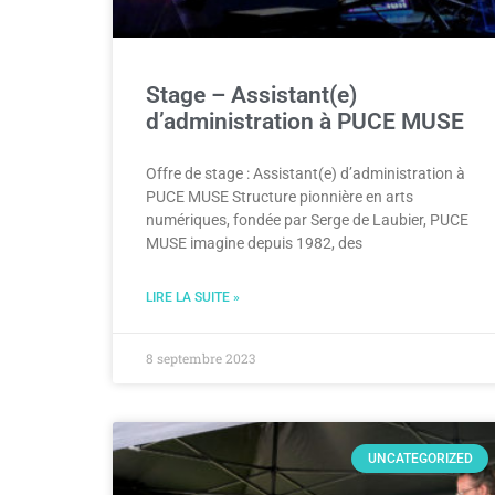
Stage – Assistant(e)
d’administration à PUCE MUSE
Offre de stage : Assistant(e) d’administration à
PUCE MUSE Structure pionnière en arts
numériques, fondée par Serge de Laubier, PUCE
MUSE imagine depuis 1982, des
LIRE LA SUITE »
8 septembre 2023
UNCATEGORIZED