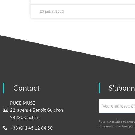
20 juillet 2023
Contact
S'abon
Email
PUCE MUSE
22, avenue Benoît Guichon
94230 Cachan
Pour connaitre et exerc
données collectées par 
+33 (0)1 45 12 04 50