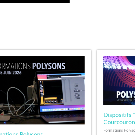
Dispositifs 
Courcouron
Formations Polyso
mations Polysons