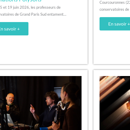
Courcouronnes (22
 5 et 19 juin 2026, les professeurs de
conservatoires d
vatoires de Grand Paris Sud entament…
En savoir +
n savoir +