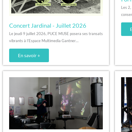
Les 2,
conser
Concert Jardinal - Juillet 2026
E
Le jeudi 9 juillet 2026, PUCE MUSE posera ses transats
vibrants à l’Espace Multimedia Gantner…
En savoir +