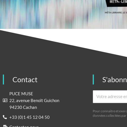
Contact
S'abon
Email
PUCE MUSE
22, avenue Benoît Guichon
94230 Cachan
Pour connaitre et exerc
données collectées par 
+33 (0)1 45 12 04 50