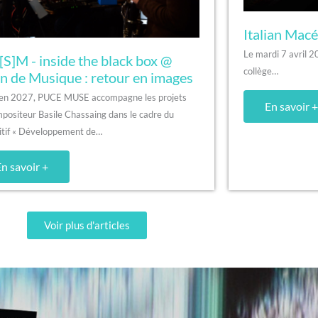
Italian Mac
Le mardi 7 avril 2
S]M - inside the black box @
collège…
n de Musique : retour en images
’en 2027, PUCE MUSE accompagne les projets
En savoir +
positeur Basile Chassaing dans le cadre du
itif « Développement de…
n savoir +
Voir plus d'articles