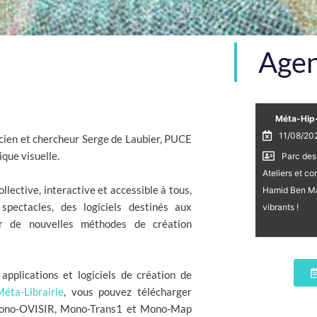
Age
Méta-Hip-
11/08/20
icien et chercheur Serge de Laubier, PUCE
que visuelle.
Parc des
Ateliers et c
lective, interactive et accessible à tous,
Hamid Ben Mahi
ectacles, des logiciels destinés aux
vibrants !
ir de nouvelles méthodes de création
applications et logiciels de création de
Méta-Librairie
, vous pouvez télécharger
 Mono-OVISIR, Mono-Trans1 et Mono-Map