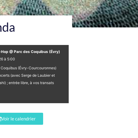
nda
Hop @ Parc des Coquibus (Évry)
26 à 5:00
 Coquibus (Évry-Courcouronnes)
oncerts (avec Serge de Laubier et
) ; entrée libre, à vos transats
Voir le calendrier