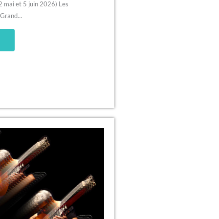
 mai et 5 juin 2026) Les
e Grand…