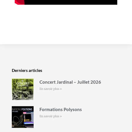
Derniers articles
Concert Jardinal – Juillet 2026
En savoir plus »
Formations Polysons
En savoir plus »