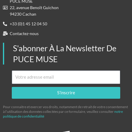
PUCE MUSE
22, avenue Benoît Guichon
94230 Cachan
+33 (0)1 45 12 04 50
Contactez-nous
S'abonner À La Newsletter De
PUCE MUSE
Email
S'inscrire
Pour connaitre et exercer vos droits, notamment de retrait de votre consentement
à l’utilisation des données collectées par ce formulaire, veuillez consulter
notre
politique de confidentialité