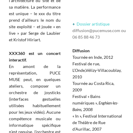
l’architecture du site et de
sa matière. La performance
est unique – le xxx du titre
prend d’ailleurs le nom du
+
Dossier artistique
site exploité – et jouée « en
diffusion@pucemuse.com
ou
live » par Serge de Laubier
06 85 88 46 73
et Kristof Hiriart.
Diffusion
XXX360
est un concert
Tournée en Inde, 2012
interactif.
Festival de rue,
En amont de la
L’Onde,Vélizy-Villacoublay,
représentation, PUCE
2010
MUSE peut, en quelques
Tournée au Costa Rica,
ateliers, composer un
2009
orchestre de joysticks
Festival « Bains
(interfaces gestuelles
numériques »,
Enghien-les-
utilisées habituellement
Bains, 2008
pour les jeux vidéo). Aucune
« In », Festival International
compétence musicale ou
de Théâtre de Rue
informatique spécifique
d’Aurillac, 2007
n’est requise, l’orchestre est