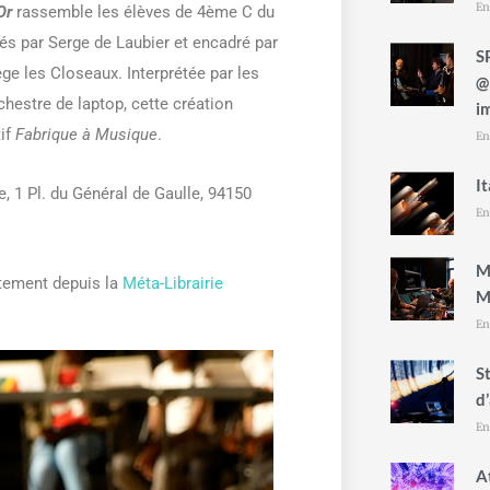
En
Or
rassemble les élèves de 4ème C du
és par Serge de Laubier et encadré par
S
e les Closeaux. Interprétée par les
@
hestre de laptop, cette création
i
tif
Fabrique à Musique
.
En
I
 1 Pl. du Général de Gaulle, 94150
En
M
itement depuis la
Méta-Librairie
M
En
S
d
En
A