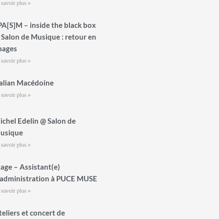
 savoir plus »
PA[S]M – inside the black box
 Salon de Musique : retour en
mages
 savoir plus »
talian Macédoine
 savoir plus »
ichel Edelin @ Salon de
usique
 savoir plus »
tage – Assistant(e)
’administration à PUCE MUSE
 savoir plus »
teliers et concert de