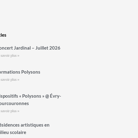
cles
oncert Jardinal – Juillet 2026
 savoir plus »
ormations Polysons
 savoir plus »
ispositifs « Polysons » @ Évry-
ourcouronnes
 savoir plus »
ésidences artistiques en
ilieu scolaire