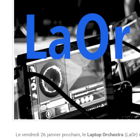
Le vendredi 26 janvier prochain, le
Laptop Orchestra
(LaOr) 