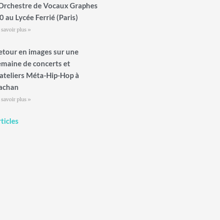
’Orchestre de Vocaux Graphes
0 au Lycée Ferrié (Paris)
 savoir plus »
etour en images sur une
emaine de concerts et
’ateliers Méta-Hip-Hop à
achan
 savoir plus »
ticles