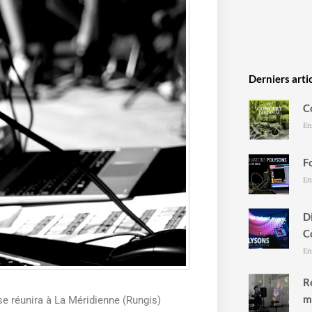
Derniers arti
C
En
F
En
D
C
En
R
m
se réunira à La Méridienne (Rungis)