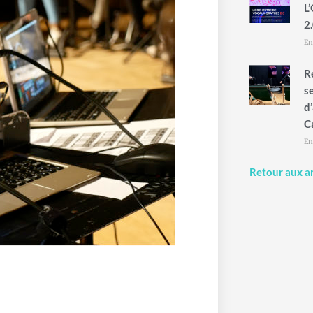
L
2.
En
R
s
d
C
En
Retour aux ar