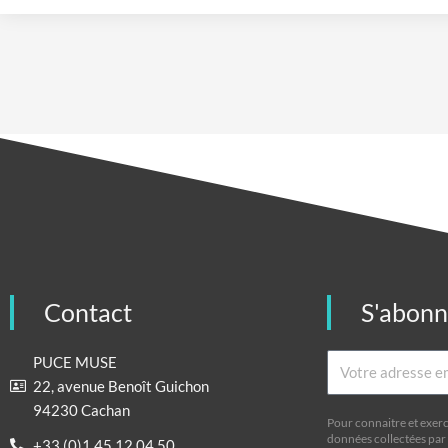
Contact
S'abon
Email
PUCE MUSE
22, avenue Benoît Guichon
94230 Cachan
Pour connaitre et exerc
données collectées par 
+33 (0)1 45 12 04 50