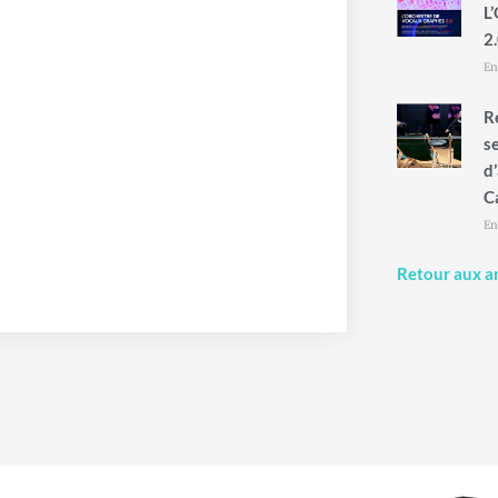
L
2.
En
R
s
d
C
En
Retour aux ar