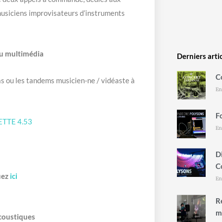
musiciens improvisateurs d’instruments
ou multimédia
Derniers arti
C
s ou les tandems musicien-ne / vidéaste à
En
F
TTE 4.53
En
D
C
quez
i
ci
En
R
m
acoustiques