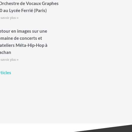
’Orchestre de Vocaux Graphes
0 au Lycée Ferrié (Paris)
 savoir plus »
etour en images sur une
emaine de concerts et
’ateliers Méta-Hip-Hop à
achan
 savoir plus »
ticles