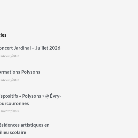
cles
oncert Jardinal – Juillet 2026
 savoir plus »
ormations Polysons
 savoir plus »
ispositifs « Polysons » @ Évry-
ourcouronnes
 savoir plus »
ésidences artistiques en
ilieu scolaire