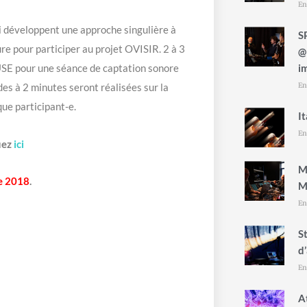
En
 développent une approche singulière à
S
re pour participer au projet OVISIR. 2 à 3
@
i
USE pour une séance de captation sonore
En
s à 2 minutes seront réalisées sur la
ue participant-e.
I
En
quez
ici
M
e 2018
.
M
En
S
d
En
A