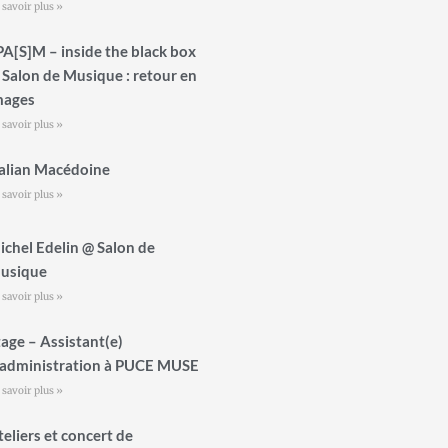
 savoir plus »
PA[S]M – inside the black box
 Salon de Musique : retour en
mages
 savoir plus »
talian Macédoine
 savoir plus »
ichel Edelin @ Salon de
usique
 savoir plus »
tage – Assistant(e)
’administration à PUCE MUSE
 savoir plus »
teliers et concert de