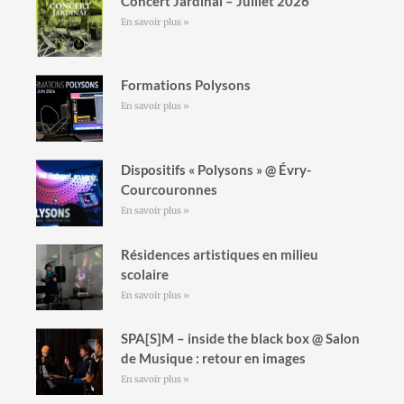
Concert Jardinal – Juillet 2026
En savoir plus »
Formations Polysons
En savoir plus »
Dispositifs « Polysons » @ Évry-
Courcouronnes
En savoir plus »
Résidences artistiques en milieu
scolaire
En savoir plus »
SPA[S]M – inside the black box @ Salon
de Musique : retour en images
En savoir plus »