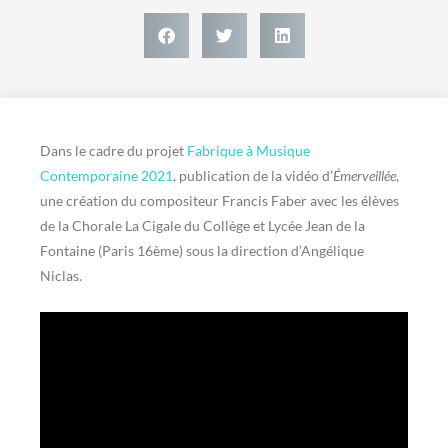
Dans le cadre du projet
Fabrique à Musique
Contemporaine 2021
, publication de la vidéo d’
Émerveillée
,
une création du compositeur Francis Faber avec les élèves
de la Chorale La Cigale du Collège et Lycée Jean de la
Fontaine (Paris 16ème) sous la direction d’Angélique
Niclas.