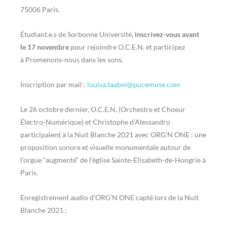
75006 Paris.
Étudiant.e.s de Sorbonne Université,
inscrivez-vous avant
le 17 novembre
pour rejoindre O.C.E.N. et participez
à Promenons-nous dans les sons.
Inscription par mail :
louisa.taabni@pucemuse.com
Le 26 octobre dernier, O.C.E.N. (Orchestre et Choeur
Électro-Numérique) et Christophe d’Alessandro
participaient à la Nuit Blanche 2021 avec ORG’N ONE : une
proposition sonore et visuelle monumentale autour de
l’orgue “augmenté” de l’église Sainte-Elisabeth-de-Hongrie à
Paris.
Enregistrement audio d’ORG’N ONE capté lors de la Nuit
Blanche 2021 :