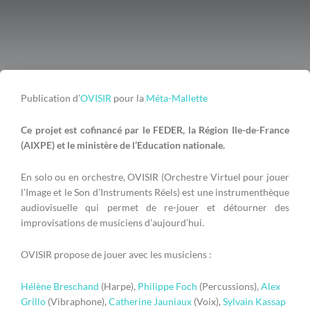
Publication d’
OVISIR
pour la
Méta-Mallette
Ce projet est cofinancé par le FEDER, la Région Ile-de-France
(AIXPE) et le ministère de l’Education nationale.
En solo ou en orchestre, OVISIR (Orchestre Virtuel pour jouer
l’Image et le Son d’Instruments Réels) est une instrumenthèque
audiovisuelle qui permet de re-jouer et détourner des
improvisations de musiciens d’aujourd’hui.
OVISIR propose de jouer avec les musiciens :
Hélène Breschand
(Harpe),
Philippe Foch
(Percussions),
Alex
Grillo
(Vibraphone),
Catherine Jauniaux
(Voix),
Sylvain Kassap