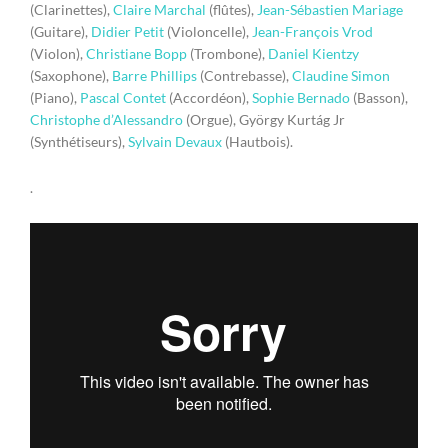
(Clarinettes),
Claire Marchal
(flûtes),
Jean-Sébastien Mariage
(Guitare),
Didier Petit
(Violoncelle),
Jean-François Vrod
(Violon),
Christiane Bopp
(Trombone),
Daniel Kientzy
(Saxophone),
Barre Phillips
(Contrebasse),
Claudine Simon
(Piano),
Pascal Contet
(Accordéon),
Sophie Bernado
(Basson),
Christophe d’Alessandro
(Orgue), György Kurtág Jr
(Synthétiseurs),
Sylvain Devaux
(Hautbois).
.