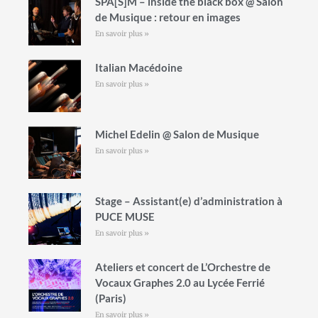
SPA[S]M – inside the black box @ Salon
de Musique : retour en images
En savoir plus »
Italian Macédoine
En savoir plus »
Michel Edelin @ Salon de Musique
En savoir plus »
Stage – Assistant(e) d’administration à
PUCE MUSE
En savoir plus »
Ateliers et concert de L’Orchestre de
Vocaux Graphes 2.0 au Lycée Ferrié
(Paris)
En savoir plus »