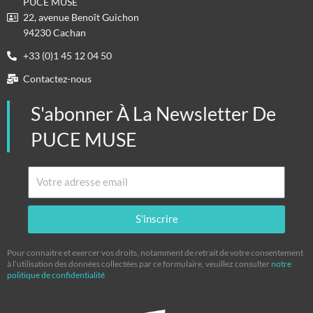
PUCE MUSE
22, avenue Benoît Guichon
94230 Cachan
+33 (0)1 45 12 04 50
Contactez-nous
S'abonner À La Newsletter De
PUCE MUSE
Email
S'inscrire
Pour connaitre et exercer vos droits, notamment de retrait de votre consentement
à l’utilisation des données collectées par ce formulaire, veuillez consulter
notre
politique de confidentialité