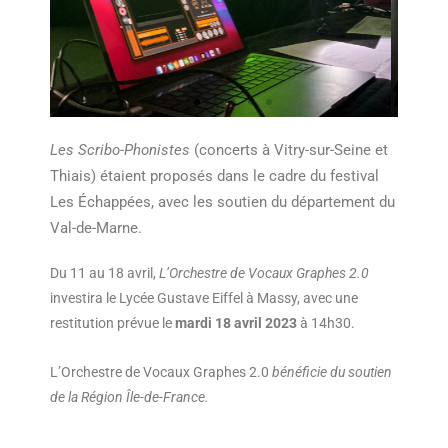
Les Scribo-Phonistes
(concerts à Vitry-sur-Seine et
Thiais) étaient proposés dans le cadre du festival
Les Échappées, avec les soutien du département du
Val-de-Marne.
Du 11 au 18 avril,
L’Orchestre de Vocaux Graphes 2.0
investira le Lycée Gustave Eiffel à Massy, avec une
restitution prévue le
mardi 18 avril 2023
à 14h30.
L’Orchestre de Vocaux Graphes 2.0
bénéficie du soutien
de la Région Île-de-France.