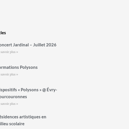
cles
oncert Jardinal – Juillet 2026
 savoir plus »
ormations Polysons
 savoir plus »
ispositifs « Polysons » @ Évry-
ourcouronnes
 savoir plus »
ésidences artistiques en
ilieu scolaire