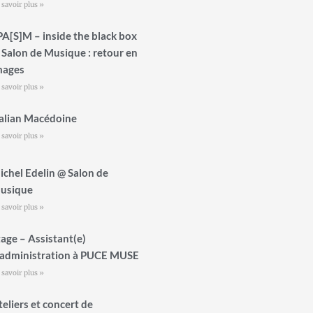
 savoir plus »
PA[S]M – inside the black box
 Salon de Musique : retour en
mages
 savoir plus »
talian Macédoine
 savoir plus »
ichel Edelin @ Salon de
usique
 savoir plus »
tage – Assistant(e)
’administration à PUCE MUSE
 savoir plus »
teliers et concert de