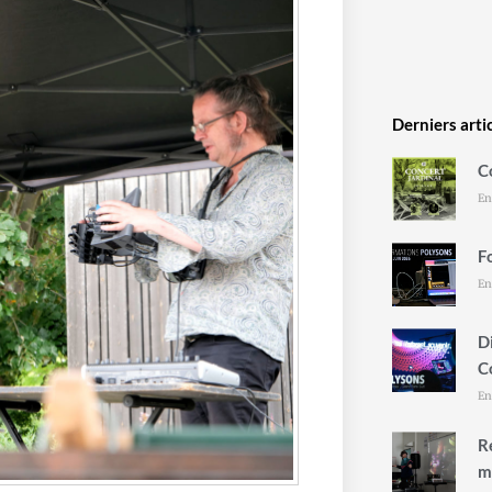
Derniers arti
C
En
F
En
D
C
En
R
m