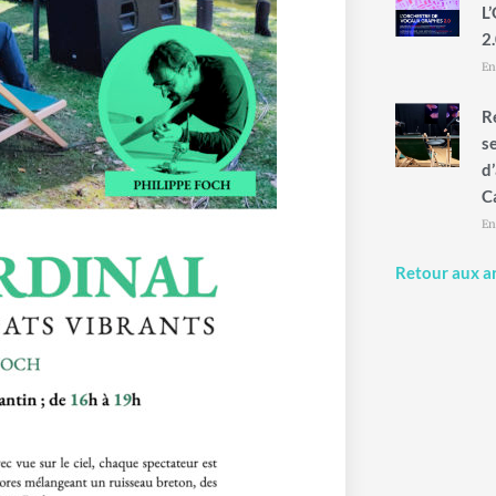
L
2.
En
R
s
d
C
En
Retour aux ar