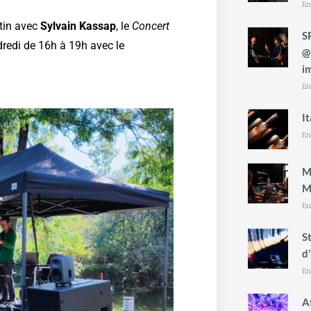
En
ntin avec
Sylvain Kassap
, le
Concert
S
dredi de 16h à 19h avec le
@
i
En
I
En
M
M
En
S
d
En
A