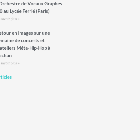
’Orchestre de Vocaux Graphes
0 au Lycée Ferrié (Paris)
 savoir plus »
etour en images sur une
emaine de concerts et
’ateliers Méta-Hip-Hop à
achan
 savoir plus »
ticles